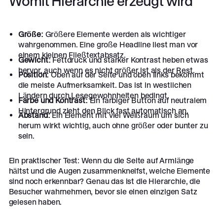
Womit Hierarchie erzeugt wird
Größe:
Größere Elemente werden als wichtiger
wahrgenommen. Eine große Headline liest man vor
einem kleinen Fließtextabsatz.
Gewicht:
Fettdruck und starker Kontrast heben etwas
hervor, auch wenn es nicht größer ist als der Rest.
Position:
Oben auf der Seite und oben links bekommt
die meiste Aufmerksamkeit. Das ist in westlichen
Ländern durch Lesegewohnheiten bedingt.
Farbe und Kontrast:
Ein farbiger Button auf neutralem
Hintergrund zieht den Blick fast automatisch an.
Abstand:
Ein Element mit viel Weißraum um sich
herum wirkt wichtig, auch ohne größer oder bunter zu
sein.
Ein praktischer Test: Wenn du die Seite auf Armlänge
hältst und die Augen zusammenkneifst, welche Elemente
sind noch erkennbar? Genau das ist die Hierarchie, die
Besucher wahrnehmen, bevor sie einen einzigen Satz
gelesen haben.
Footer