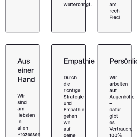
weiterbringt.
am
rechten
Fleck.
Aus
Empathie
Persönli
einer
Durch
Wir
Hand
die
arbeiten
richtige
auf
Wir
Strategie
Augenhöhe
sind
und
–
am
Empathie
dafür
liebsten
gehen
gibt
in
wir
es
allen
auf
Vertrauen,
Prozessen
deine
100%