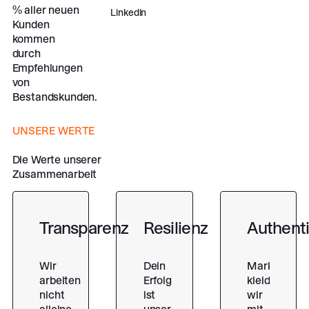
% aller neuen
Linkedin
Kunden
kommen
durch
Empfehlungen
von
Bestandskunden.
UNSERE WERTE
Die Werte unserer
Zusammenarbeit
Transparenz
Resilienz
Authenti
Wir
Dein
Marken
arbeiten
Erfolg
kleiden
nicht
ist
wir