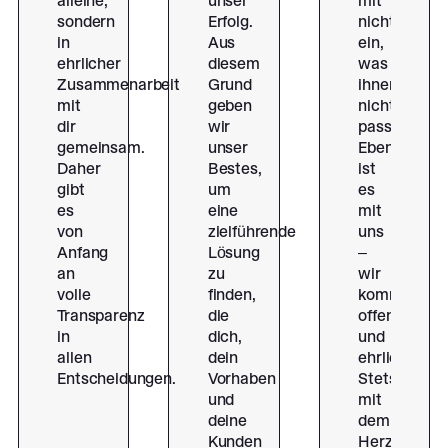
alleine,
unser
mit
sondern
Erfolg.
nichts
in
Aus
ein,
ehrlicher
diesem
was
Zusammenarbeit
Grund
ihnen
mit
geben
nicht
dir
wir
passt.
gemeinsam.
unser
Ebenso
Daher
Bestes,
ist
gibt
um
es
es
eine
mit
von
zielführende
uns
Anfang
Lösung
–
an
zu
wir
volle
finden,
kommunizie
Transparenz
die
offen
in
dich,
und
allen
dein
ehrlich.
Entscheidungen.
Vorhaben
Stets
und
mit
deine
dem
Kunden
Herz