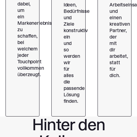
dabei,
Ideen,
Arbeitseinsa
um
Bedürfnisse
und
ein
und
einen
Markenerlebnis
Ziele
kreativen
zu
konstruktiv
Partner,
schaffen,
ein
der
bei
und
mit
welchem
so
dir
jeder
werden
arbeitet,
Touchpoint
wir
statt
vollkommen
für
für
überzeugt.
alles
dich.
die
passende
Lösung
finden.
Hinter den