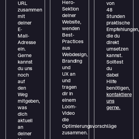
Hero-
URL
von
Sektion
zusammen
48
deiner
mit
Stunden
Website,
deiner
praktische
wenden
E-
Empfehlungen
Best-
Mail-
die du
Practices
Adresse
direkt
aus
ein.
umsetzen
Webdesign,
Gerne
kannst.
Branding
kannst
Solltest
und
du uns
du
UX an
noch
dabei
und
auf
Hilfe
tragen
den
benötigen,
dir in
Weg
kontaktiere
einem
mitgeben,
uns
Loom-
was
gerne.
Video
dich
die
aktuell
Optimierungsvorschläge
an
zusammen.
deiner