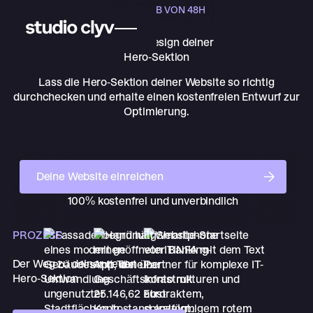
INNERHALB VON 48H
Gratis Redesign
deiner
Hero-Sektion
Lass die Hero-Sektion deiner Website so richtig
durchchecken und erhalte einen kostenfreien Entwurf zur
Optimierung.
Deine Website einreichen
Deine Website einreichen
100% kostenfrei und unverbindlich
PROZESS
Der Weg zu deiner neuen
Hero-Sektion