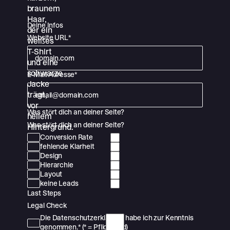
Deine Infos
Website URL*
E-Mail Adresse*
Was stört dich an deiner Seite?
Was stört dich an deiner Seite?
Conversion Rate
fehlende Klarheit
Design
Hierarchie
Layout
keine Leads
Last Steps
Legal Check
Die Datenschutzerklärung habe ich zur Kenntnis
genommen.* (* = Pflichtfeld)