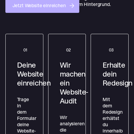
Jetzt Website einreichen
Jetzt Website einreichen
01
02
03
Deine
Wir
Erhalte
Website
machen
dein
einreichen
ein
Redesign
Website-
Trage
Mit
Audit
in
dem
dem
Redesign
Wir
Formular
erhältst
analysieren
deine
du
die
Website-
innerhalb