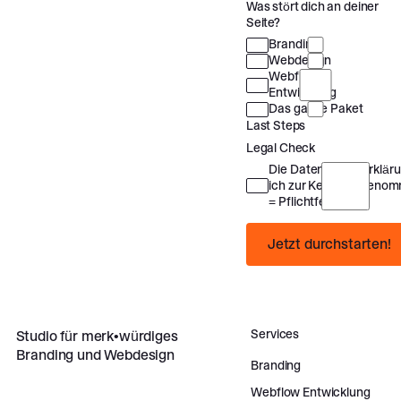
Was stört dich an deiner
Seite?
Branding
Webdesign
Webflow
Entwicklung
Das ganze Paket
Last Steps
Legal Check
Die Datenschutzerklär
ich zur Kenntnis genomm
= Pflichtfeld)
Jetzt durchstarten!
Jetzt durchstarten!
Footer
Services
Studio für merk•würdiges
Branding und Webdesign
Branding
Webflow Entwicklung