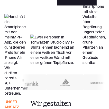
Wir
durften
bereits
70+
Unternehmen
betreuen.
Wir gestalten
UNSER
ANSATZ