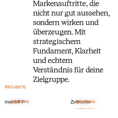
Markenauftritte, die
nicht nur gut aussehen,
sondern wirken und
überzeugen. Mit
strategischem
Fundament, Klarheit
und echtem
Verständnis für deine
Zielgruppe.
Projekt
Projekt ansehen
ansehen
PROJEKTE
meinMPP
Zeitmühle
meinMPP
Zeitmühle
WEBFLOW
BRANDING
Projekt
Projekt ansehen
ansehen
WEBFLOW