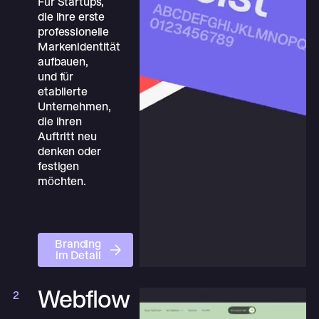
Für Startups,
die ihre erste
professionelle
Markenidentität
aufbauen,
und für
etablierte
Unternehmen,
die ihren
Auftritt neu
denken oder
festigen
möchten.
Branding im Detail
Branding
im Detail
Branding im Detail
Webflow
2