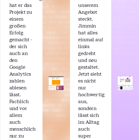
hat er das
unserem
Projekt zu
Angebot
einem
steckt.
großen
Jimmin
Erfolg
hat alles
gemacht -
einmal auf
der sich
links
auch an
gedreht
den
und neu
Google
gestaltet.
Analytics
Jetzt sieht
zahlen
es nicht
ablesen
nur
lässt.
hochwertig
Fachlich
aus,
und vor
sondern
allem
lässt sich
auch
im Alltag
menschlich
auch
nur zu
super