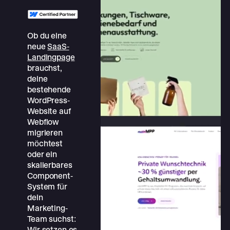
Ob du eine
neue
SaaS-
Landingpage
brauchst,
deine
bestehende
WordPress-
Website auf
Webflow
migrieren
möchtest
oder ein
skalierbares
Component-
System für
dein
Marketing-
Team suchst:
Wir setzen es