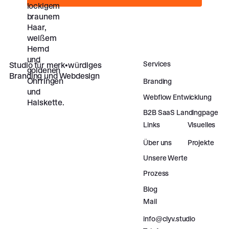
Footer
Services
Studio für merk•würdiges
Branding und Webdesign
Branding
Webflow Entwicklung
B2B SaaS Landingpage
Links
Visuelles
Über uns
Projekte
Unsere Werte
Prozess
Blog
Mail
info@clyv.studio