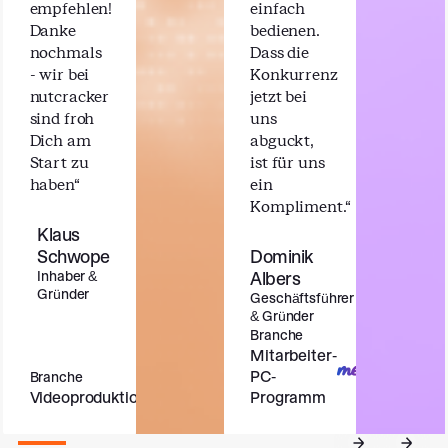
empfehlen!
einfach
Danke
bedienen.
nochmals
Dass die
- wir bei
Konkurrenz
nutcracker
jetzt bei
sind froh
uns
Dich am
abguckt,
Start zu
ist für uns
haben“
ein
Kompliment.“
Klaus
Schwope
Dominik
‍Inhaber &
Albers
Gründer
Geschäftsführer
& Gründer
Branche
Mitarbeiter-
PC-
Branche
Videoproduktion
Programm