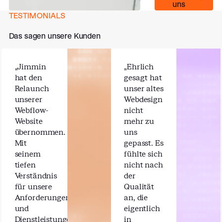
uns
TESTIMONIALS
Das sagen unsere Kunden
„Jimmin
„Ehrlich
hat den
gesagt hat
Relaunch
unser altes
unserer
Webdesign
Webflow-
nicht
Website
mehr zu
übernommen.
uns
Mit
gepasst. Es
seinem
fühlte sich
tiefen
nicht nach
Verständnis
der
für unsere
Qualität
Anforderungen
an, die
und
eigentlich
Dienstleistungen
in