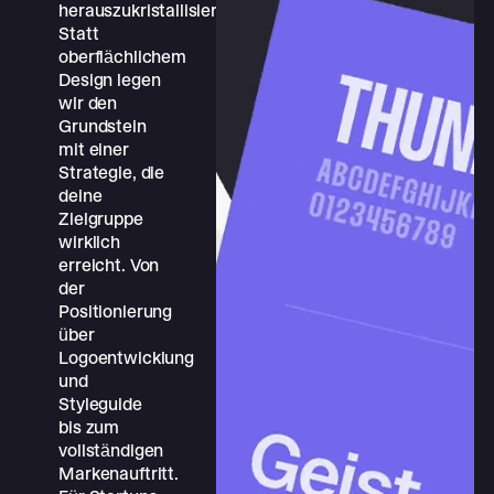
herauszukristallisieren.
Statt
oberflächlichem
Design legen
wir den
Grundstein
mit einer
Strategie, die
deine
Zielgruppe
wirklich
erreicht. Von
der
Positionierung
über
Logoentwicklung
und
Styleguide
bis zum
vollständigen
Markenauftritt.