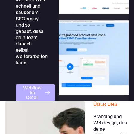
schnell und
sauber um.
SEO-ready
und so
gebaut, dass
dein Team
danach
selbst
weiterarbeiten
kann.
Webflow im Detail
Webflow
im
Detail
Webflow im Detail
ÜBER UNS
Branding und
Webdesign, das
deine