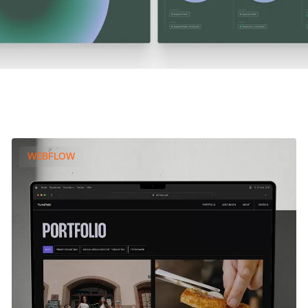
Projekt ansehen
NinetoSix
WEBFLOW