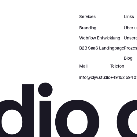
Services
Links
Branding
Über u
Webflow Entwicklung
Unser
B2B SaaS Landingpage
Proze
Blog
Mail
Telefon
info@clyv.studio
‪+49 152 594 0