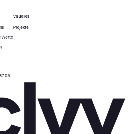
Visuelles
ns
Projekte
e Werte
ss
37 05‬