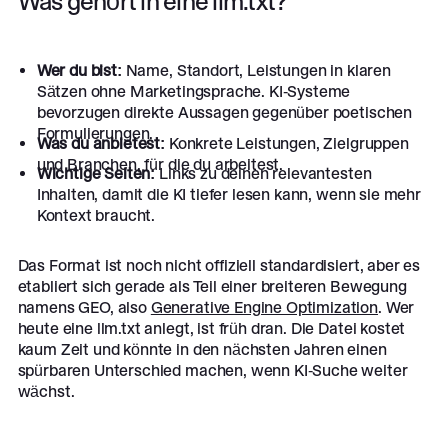
Was gehört in eine llm.txt?
Wer du bist:
Name, Standort, Leistungen in klaren
Sätzen ohne Marketingsprache. KI-Systeme
bevorzugen direkte Aussagen gegenüber poetischen
Formulierungen.
Was du anbietest:
Konkrete Leistungen, Zielgruppen
und Branchen, für die du arbeitest.
Wichtige Seiten:
Links zu deinen relevantesten
Inhalten, damit die KI tiefer lesen kann, wenn sie mehr
Kontext braucht.
Das Format ist noch nicht offiziell standardisiert, aber es
etabliert sich gerade als Teil einer breiteren Bewegung
namens GEO, also
Generative Engine Optimization
. Wer
heute eine llm.txt anlegt, ist früh dran. Die Datei kostet
kaum Zeit und könnte in den nächsten Jahren einen
spürbaren Unterschied machen, wenn KI-Suche weiter
wächst.
Footer