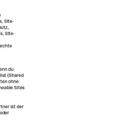
e
, Site-
utz,
s, Site-
Rechte
wenn du
lst (Shared
iten ohne
neable Sites
tner ist der
 oder