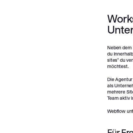
Works
Unte
Neben dem S
du innerhal
sites“ du ve
möchtest.
Die Agentur
als Unterne
mehrere Sit
Team aktiv i
Webflow unt
Für Fr