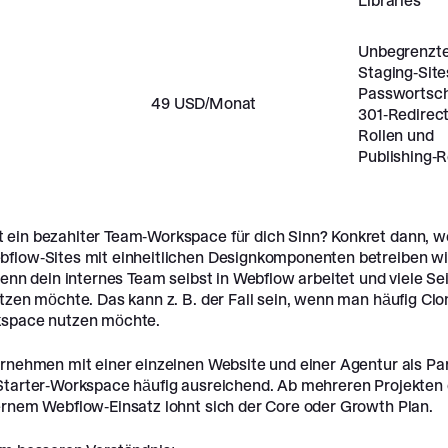
Libraries
Unbegrenzt
Staging-Sites
Passwortsch
49 USD/Monat
301-Redirect
Rollen und
Publishing-
ein bezahlter Team-Workspace für dich Sinn? Konkret dann, 
flow-Sites mit einheitlichen Designkomponenten betreiben wil
wenn dein internes Team selbst in Webflow arbeitet und viele Se
tzen möchte. Das kann z. B. der Fall sein, wenn man häufig Clo
kspace nutzen möchte.
rnehmen mit einer einzelnen Website und einer Agentur als Par
Starter-Workspace häufig ausreichend. Ab mehreren Projekten
ernem Webflow-Einsatz lohnt sich der Core oder Growth Plan.