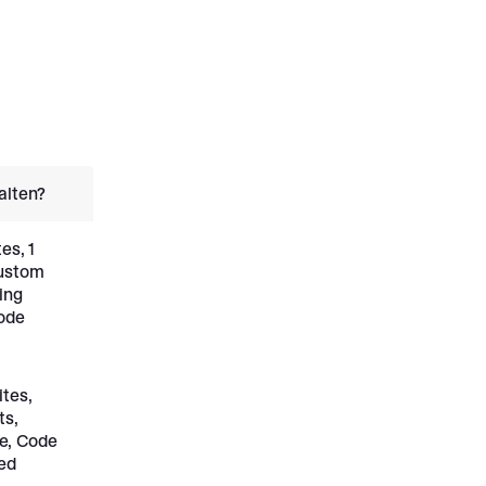
alten?
es, 1
Custom
ing
Code
ites,
ts,
e, Code
ed