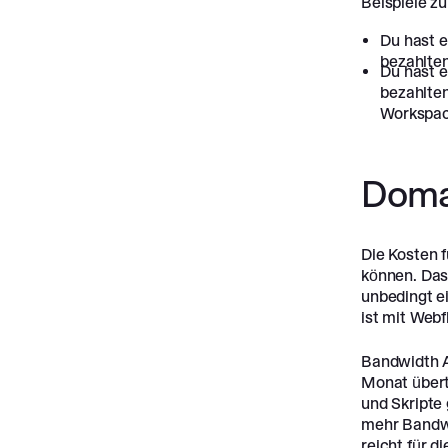
Beispiele z
Du hast 
bezahlten
Du hast e
bezahlte
Workspac
Doma
Die Kosten 
können. Das 
unbedingt e
ist mit Webf
Bandwidth A
Monat übert
und Skripte
mehr Bandwi
reicht für 