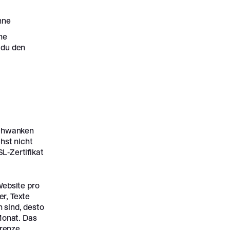
hne
ne
 du den
 schwanken
hst nicht
L-Zertifikat
ebsite pro
r, Texte
 sind, desto
Monat. Das
Grenze