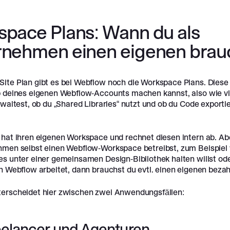
pace Plans: Wann du als
rnehmen einen eigenen brau
ite Plan gibt es bei Webflow noch die Workspace Plans. Diese
b deines eigenen Webflow-Accounts machen kannst, also wie vi
rwaltest, ob du „Shared Libraries“ nutzt und ob du Code exporti
 hat ihren eigenen Workspace und rechnet diesen intern ab. A
hmen selbst einen Webflow-Workspace betreibst, zum Beispiel 
es unter einer gemeinsamen Design-Bibliothek halten willst ode
n Webflow arbeitet, dann brauchst du evtl. einen eigenen bezah
erscheidet hier zwischen zwei Anwendungsfällen:
eelancer und Agenturen