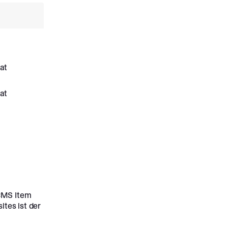
at
at
 CMS Item
tes ist der