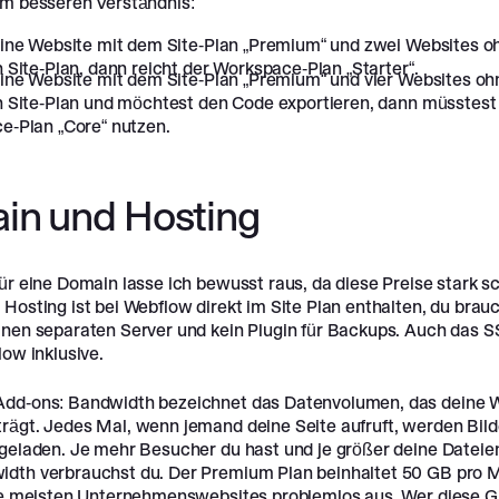
um besseren Verständnis:
eine Website mit dem Site-Plan „Premium“ und zwei Websites o
 Site-Plan, dann reicht der Workspace-Plan „Starter“.
ine Website mit dem Site-Plan „Premium“ und vier Websites oh
n Site-Plan und möchtest den Code exportieren, dann müsstest
e-Plan „Core“ nutzen.
in und Hosting
für eine Domain lasse ich bewusst raus, da diese Preise stark
Hosting ist bei Webflow direkt im Site Plan enthalten, du brauc
inen separaten Server und kein Plugin für Backups. Auch das SS
low inklusive.
dd-ons: Bandwidth bezeichnet das Datenvolumen, das deine W
rägt. Jedes Mal, wenn jemand deine Seite aufruft, werden Bilde
 geladen. Je mehr Besucher du hast und je größer deine Dateien
dth verbrauchst du. Der Premium Plan beinhaltet 50 GB pro 
die meisten Unternehmenswebsites problemlos aus. Wer diese 