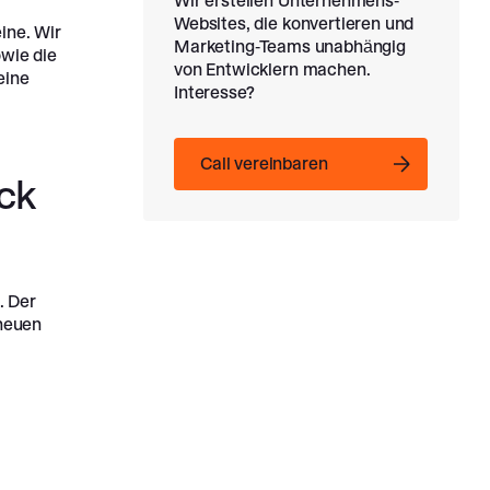
Wir erstellen Unternehmens-
Websites, die konvertieren und
ine. Wir
Marketing-Teams unabhängig
owie die
von Entwicklern machen.
eine
Interesse?
Call vereinbaren
Call vereinbaren
ck
. Der
neuen