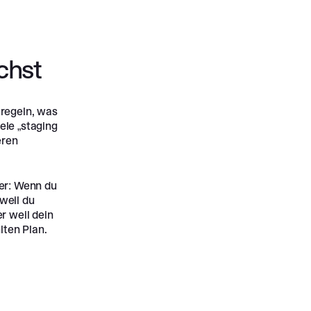
chst
 regeln, was
ele „staging
eren
ber: Wenn du
weil du
r weil dein
lten Plan.