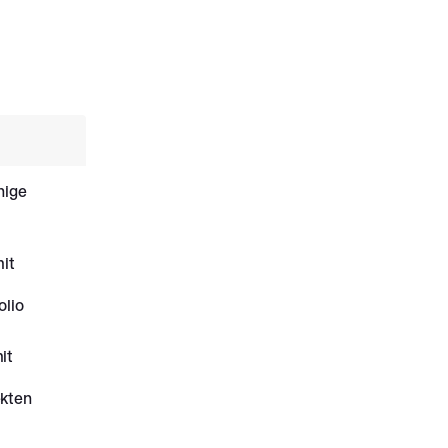
nige
it
olio
it
kten