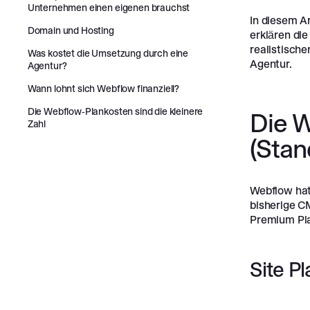
Unternehmen einen eigenen brauchst
In diesem Ar
Domain und Hosting
erklären die
realistische
Was kostet die Umsetzung durch eine
Agentur.
Agentur?
Wann lohnt sich Webflow finanziell?
Die Webflow-Plankosten sind die kleinere
Die W
Zahl
(Stan
Webflow hat
bisherige C
Premium Pl
Site Pl