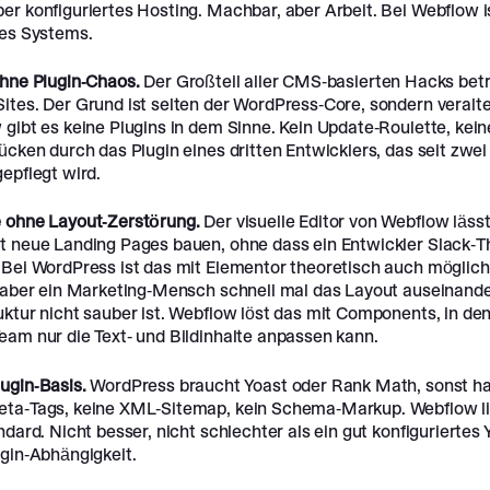
er konfiguriertes Hosting. Machbar, aber Arbeit. Bei Webflow i
des Systems.
ohne Plugin-Chaos.
Der Großteil aller CMS-basierten Hacks betri
ites. Der Grund ist selten der WordPress-Core, sondern veralte
gibt es keine Plugins in dem Sinne. Kein Update-Roulette, kein
ücken durch das Plugin eines dritten Entwicklers, das seit zwe
epflegt wird.
 ohne Layout-Zerstörung.
Der visuelle Editor von Webflow läss
t neue Landing Pages bauen, ohne dass ein Entwickler Slack-T
 Bei WordPress ist das mit Elementor theoretisch auch möglich,
t aber ein Marketing-Mensch schnell mal das Layout auseinander
uktur nicht sauber ist. Webflow löst das mit Components, in de
eam nur die Text- und Bildinhalte anpassen kann.
ugin-Basis.
WordPress braucht Yoast oder Rank Math, sonst ha
ta-Tags, keine XML-Sitemap, kein Schema-Markup. Webflow li
ndard. Nicht besser, nicht schlechter als ein gut konfiguriertes 
ugin-Abhängigkeit.