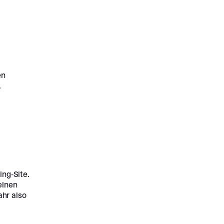
en
.
ing-Site.
einen
ahr also