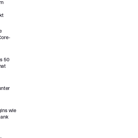
om
kt
e
Core-
is 50
nat
unter
gins wie
Rank