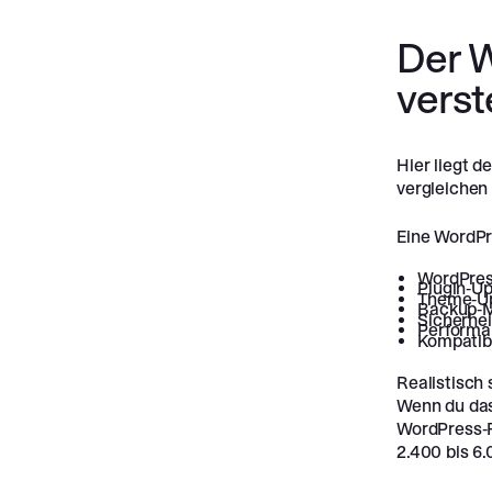
Der W
verst
Hier liegt 
vergleichen
Eine WordPr
WordPres
Plugin-Up
Theme-U
Backup-
Sicherhei
Performa
Kompatibi
Realistisch 
Wenn du das
WordPress-F
2.400 bis 6.