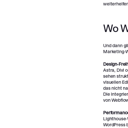
weiterhelfen
Wo W
Und dann gib
Marketing-We
Design-Frei
Astra, Divi 
sehen strukt
visuellen Ed
das nicht n
Die integri
von Webflow
Performanc
Lighthouse-
WordPress b