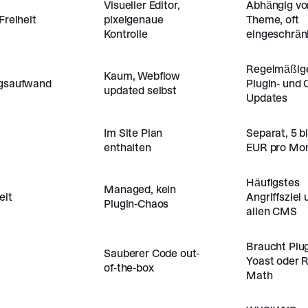
Visueller Editor,
Abhängig v
Freiheit
pixelgenaue
Theme, oft
Kontrolle
eingeschrän
Regelmäßig
Kaum, Webflow
gsaufwand
Plugin- und 
updated selbst
Updates
Im Site Plan
Separat, 5 b
g
enthalten
EUR pro Mo
Häufigstes
Managed, kein
eit
Angriffsziel 
Plugin-Chaos
allen CMS
Braucht Plu
Sauberer Code out-
Yoast oder 
of-the-box
Math