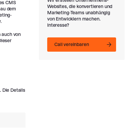
Wir erstellen Unternehmens-
eres CMS
Websites, die konvertieren und
enau dem
Marketing-Teams unabhängig
eting-
von Entwicklern machen.
.
Interesse?
n auch von
Dieser
Call vereinbaren
Call vereinbaren
. Die Details