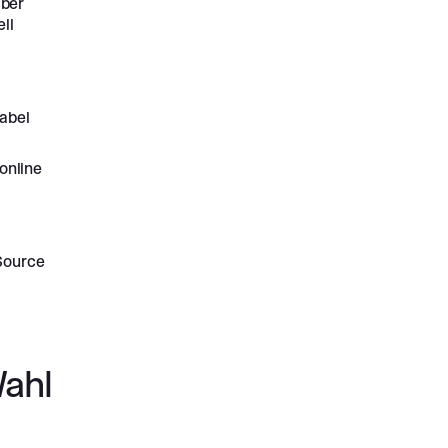
ber
ll
abel
 online
Source
Wahl