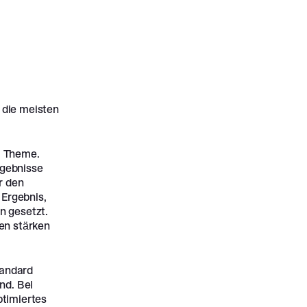
r die meisten
m Theme.
rgebnisse
r den
 Ergebnis,
n gesetzt.
en stärken
tandard
nd. Bei
ptimiertes