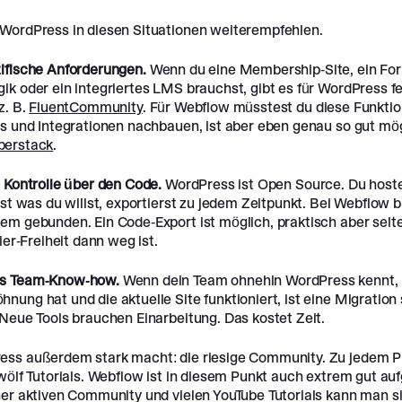
WordPress in diesen Situationen weiterempfehlen.
ifische Anforderungen.
Wenn du eine Membership-Site, ein For
k oder ein integriertes LMS brauchst, gibt es für WordPress fe
z. B.
FluentCommunity
. Für Webflow müsstest du diese Funkti
ls und Integrationen nachbauen, ist aber eben genau so gut mög
erstack
.
 Kontrolle über den Code.
WordPress ist Open Source. Du hoste
rst was du willst, exportierst zu jedem Zeitpunkt. Bei Webflow b
m gebunden. Ein Code-Export ist möglich, praktisch aber selte
tier-Freiheit dann weg ist.
s Team-Know-how.
Wenn dein Team ohnehin WordPress kennt, 
ung hat und die aktuelle Site funktioniert, ist eine Migration 
 Neue Tools brauchen Einarbeitung. Das kostet Zeit.
ss außerdem stark macht: die riesige Community. Zu jedem 
wölf Tutorials. Webflow ist in diesem Punkt auch extrem gut aufg
ner aktiven Community und vielen YouTube Tutorials kann man si