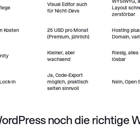
WYSIWYG, a
Visual Editor auch
flege
Layout schne
für Nicht-Devs
zerstörbar
an Kosten
25 USD pro Monat
Hosting plus
(Premium, jährlich)
Domain, vari
Kleiner, aber
Riesig, alles
ity
wachsend
lösbar
Ja, Code-Export
Lock-in
möglich, praktisch
Nein, Open 
selten sinnvoll
rdPress noch die richtige 