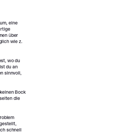
um, eine
rtige
onen über
lich wie z.
st, wo du
ist du an
n sinnvoll,
keinen Bock
selten die
Problem
estellt,
ch schnell