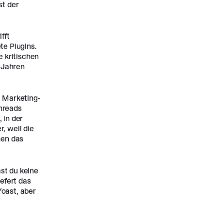
st der
fft
te Plugins.
e kritischen
i Jahren
t Marketing-
hreads
 in der
, weil die
nen das
st du keine
efert das
Yoast, aber