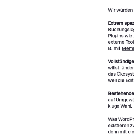
Wir würden 
Extrem spez
Buchungslogi
Plugins wie 
externe Too
B. mit
Memb
Vollständige
willst, ände
das Ökosyste
weil die Edi
Bestehende
auf Umgewöhn
kluge Wahl.
Was WordPre
existieren z
denn mit ei