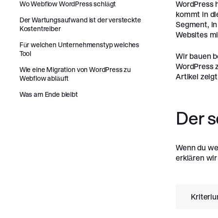
WordPress h
Wo Webflow WordPress schlägt
kommt in di
Der Wartungsaufwand ist der versteckte
Segment, in
Kostentreiber
Websites mi
Für welchen Unternehmenstyp welches
Tool
Wir bauen be
WordPress z
Wie eine Migration von WordPress zu
Artikel zeig
Webflow abläuft
Was am Ende bleibt
Der s
Wenn du weni
erklären wir
Kriteri