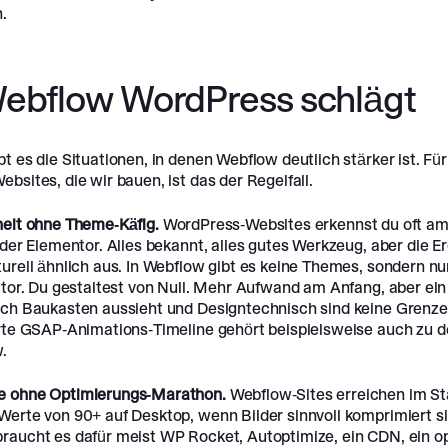
.
ebflow WordPress schlägt
t es die Situationen, in denen Webflow deutlich stärker ist. Fü
bsites, die wir bauen, ist das der Regelfall.
heit ohne Theme-Käfig.
WordPress-Websites erkennst du oft a
oder Elementor. Alles bekannt, alles gutes Werkzeug, aber die E
urell ähnlich aus. In Webflow gibt es keine Themes, sondern nu
itor. Du gestaltest von Null. Mehr Aufwand am Anfang, aber ein
ach Baukasten aussieht und Designtechnisch sind keine Grenze
erte GSAP-Animations-Timeline gehört beispielsweise auch zu d
.
e ohne Optimierungs-Marathon.
Webflow-Sites erreichen im S
Werte von 90+ auf Desktop, wenn Bilder sinnvoll komprimiert si
raucht es dafür meist WP Rocket, Autoptimize, ein CDN, ein o