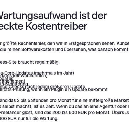
artungsaufwand ist der
eckte Kostentreiber
der größte Rechenfehler, den wir in Erstgesprächen sehen. Kund
 die reinen Softwarekosten und übersehen, was danach kommt
ess-Site braucht regelmäßig:
s-Core-Updates (mehrmals im Jahr)
dates (oft wöchentlich)
pdates
Management
ts-Monitoring
nce-Checks nach jedem größeren Update
litäts-Prüfung, wenn ein Plugin ein Update bekommt
sind das 2 bis 5 Stunden pro Monat für eine mittelgroße Market
 selbst machst, ist es Zeit. Wenn du das an eine Agentur oder 
reelancer gibst, sind das 200 bis 500 EUR pro Monat. Übers J
000 EUR nur für die Wartung.